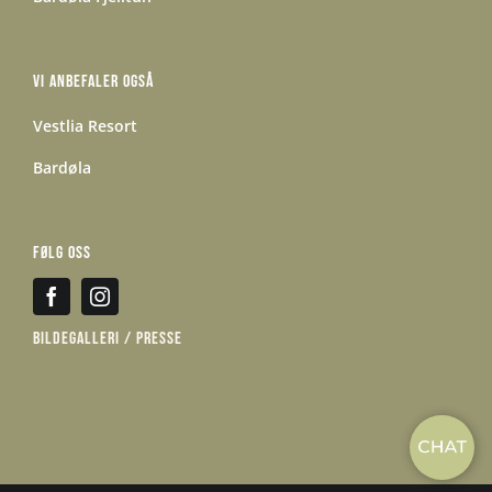
Vi anbefaler også
Vestlia Resort
Bardøla
Følg oss
Bildegalleri / presse