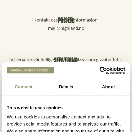
Priser:
Kontakt oss for prisinformasjon:
mail@highland.no
Servering:
Vi serverer vår deilige italienske pizza som pizzabuffet. I
tillegg får du servert frisk salat og deilige oster og skinker
som tilbehør.
Consent
Details
About
Lokalet:
Rommer 70 personer.
This website uses cookies
Egner seg godt til bursdager, sportsmiddager og andre
We use cookies to personalise content and ads, to
privatarrangementer.
provide social media features and to analyse our traffic.
We also share information about your use of our site with